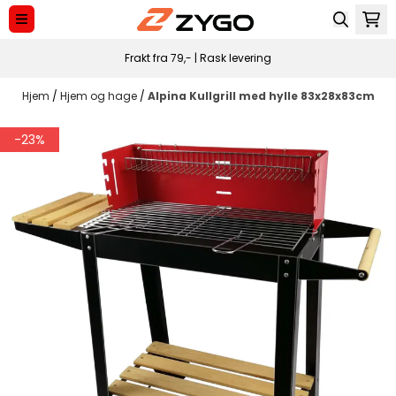
Hopp til innhold
Frakt fra 79,- | Rask levering
Hjem
/
Hjem og hage
/
Alpina Kullgrill med hylle 83x28x83cm
-23%