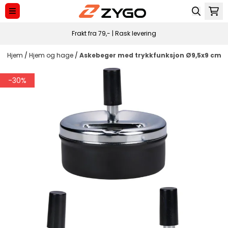
Hopp til innhold
Frakt fra 79,- | Rask levering
Hjem
/
Hjem og hage
/
Askebeger med trykkfunksjon Ø9,5x9 cm
-30%