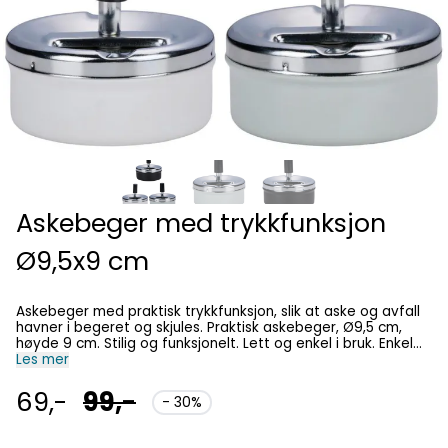
Askebeger med trykkfunksjon
Ø9,5x9 cm
Askebeger med praktisk trykkfunksjon, slik at aske og avfall
havner i begeret og skjules. Praktisk askebeger, Ø9,5 cm,
høyde 9 cm. Stilig og funksjonelt. Lett og enkel i bruk. Enkel
rengjøring med trykksystem Kompakt størrelse passer
Les mer
overalt Moderne og praktisk design Kommer i ass farger
69,-
99,-
- 30%