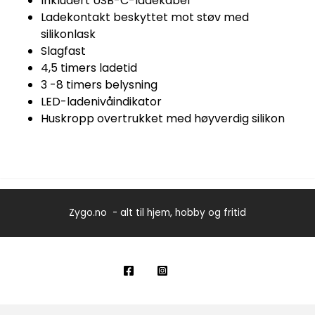
Inkludert USB-C-ladekabel
Ladekontakt beskyttet mot støv med
silikonlask
Slagfast
4,5 timers ladetid
3 -8 timers belysning
LED-ladenivåindikator
Huskropp overtrukket med høyverdig silikon
Zygo.no - alt til hjem, hobby og fritid