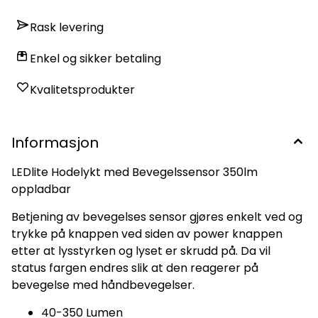
LED-ladenivåindikator Huskropp overtrukket med høyverdig
silikon
Rask levering
Enkel og sikker betaling
Kvalitetsprodukter
Informasjon
LEDlite Hodelykt med Bevegelssensor 350lm
oppladbar
Betjening av bevegelses sensor gjøres enkelt ved og
trykke på knappen ved siden av power knappen
etter at lysstyrken og lyset er skrudd på. Da vil
status fargen endres slik at den reagerer på
bevegelse med håndbevegelser.
40-350 Lumen