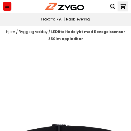
Hopp til innhold
Frakt fra 79,- | Rask levering
Hjem
/
Bygg og verktøy
/
LEDlite Hodelykt med Bevegelssensor
350lm oppladbar